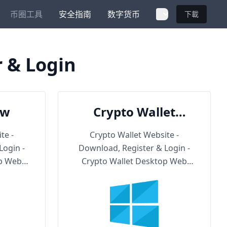
币圈工具
安全指南
数字货币
下載
r & Login
ow
Crypto Wallet
Backup URL
te -
Crypto Wallet Website -
Login -
Download, Register & Login -
op Web
Crypto Wallet Desktop Web
Version