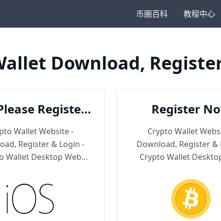
币圈百科
教程中心
allet Download, Registe
Please Register
Register N
en Download
pto Wallet Website -
Crypto Wallet Websi
ad, Register & Login -
Download, Register & 
o Wallet Desktop Web
Crypto Wallet Deskt
Version
Version