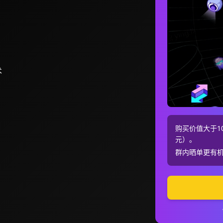
术
购买价值大于10
元）。
群内晒单更有