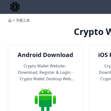
币圈工具
Home
Crypto W
Android Download
iOS 
Th
Crypto Wallet Website -
Cry
Download, Register & Login -
Downlo
Crypto Wallet Desktop Web
Crypt
Version