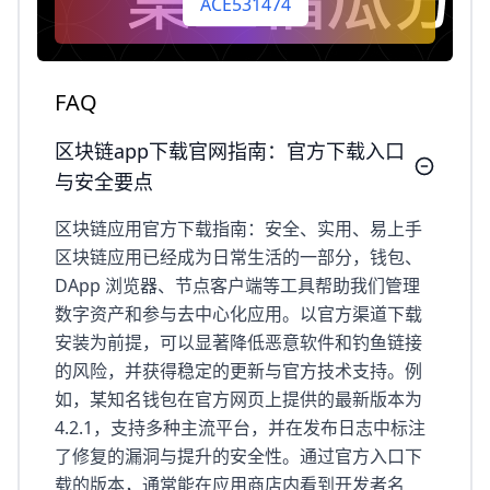
账户）
ACE531474
FAQ
区块链app下载官网指南：官方下载入口
与安全要点
区块链应用官方下载指南：安全、实用、易上手
区块链应用已经成为日常生活的一部分，钱包、
DApp 浏览器、节点客户端等工具帮助我们管理
数字资产和参与去中心化应用。以官方渠道下载
安装为前提，可以显著降低恶意软件和钓鱼链接
的风险，并获得稳定的更新与官方技术支持。例
如，某知名钱包在官方网页上提供的最新版本为
4.2.1，支持多种主流平台，并在发布日志中标注
了修复的漏洞与提升的安全性。通过官方入口下
载的版本，通常能在应用商店内看到开发者名