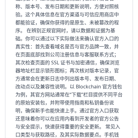
称、版本号、发布日期和更新说明，方便对照核
验。这个具体信息在官方渠道与可信应用商店中
都能验证，确保你获得的是原生、未被篡改的程
序。 在辨别正规官网时，请以数据和证据为基
础。你可以通过以下实际做法来确认官方入口的
真实性：首先查看域名是否与官方品牌一致，并
在页面底部找到公司注册信息与客服联系方式；
其次检查页面的 SSL 证书与加密通信，确保浏览
器地址栏显示锁形图标；再次核对版本记录，官
方通常会在更新日志中列出版本号、发布日期、
改动点以及兼容性说明。以 Blockchain 官方钱包
为例，其官方网站通常在“下载”栏目提供不同平台
的原始安装包，并附带使用指南和私钥备份说
明，确保新手也能快速上手。通过官方入口获取
还意味着你可以在应用内看到开发者的官方公告
与安全提示，快速获得重要的安全更新。 常见入
口类型与获取路径，及其实际数据要点。手机钱