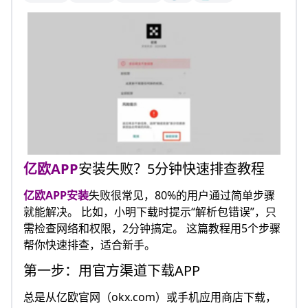
亿欧APP
安装失败？5分钟快速排查教程
亿欧APP安装
失败很常见，80%的用户通过简单步骤
就能解决。 比如，小明下载时提示“解析包错误”，只
需检查网络和权限，2分钟搞定。 这篇教程用5个步骤
帮你快速排查，适合新手。
第一步：用官方渠道下载APP
总是从亿欧官网（okx.com）或手机应用商店下载，