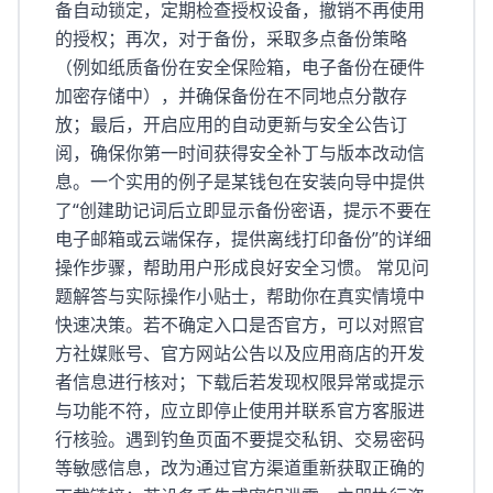
备自动锁定，定期检查授权设备，撤销不再使用
的授权；再次，对于备份，采取多点备份策略
（例如纸质备份在安全保险箱，电子备份在硬件
加密存储中），并确保备份在不同地点分散存
放；最后，开启应用的自动更新与安全公告订
阅，确保你第一时间获得安全补丁与版本改动信
息。一个实用的例子是某钱包在安装向导中提供
了“创建助记词后立即显示备份密语，提示不要在
电子邮箱或云端保存，提供离线打印备份”的详细
操作步骤，帮助用户形成良好安全习惯。 常见问
题解答与实际操作小贴士，帮助你在真实情境中
快速决策。若不确定入口是否官方，可以对照官
方社媒账号、官方网站公告以及应用商店的开发
者信息进行核对；下载后若发现权限异常或提示
与功能不符，应立即停止使用并联系官方客服进
行核验。遇到钓鱼页面不要提交私钥、交易密码
等敏感信息，改为通过官方渠道重新获取正确的