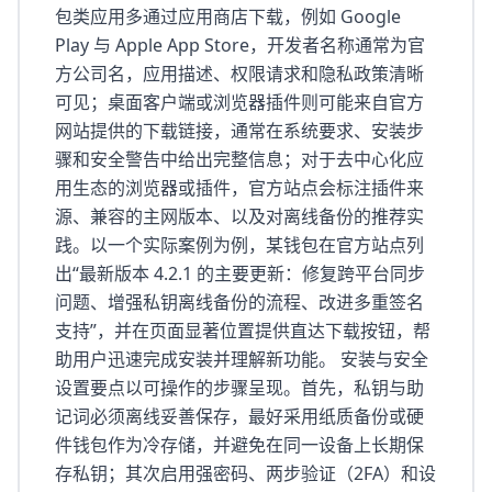
包类应用多通过应用商店下载，例如 Google
Play 与 Apple App Store，开发者名称通常为官
方公司名，应用描述、权限请求和隐私政策清晰
可见；桌面客户端或浏览器插件则可能来自官方
网站提供的下载链接，通常在系统要求、安装步
骤和安全警告中给出完整信息；对于去中心化应
用生态的浏览器或插件，官方站点会标注插件来
源、兼容的主网版本、以及对离线备份的推荐实
践。以一个实际案例为例，某钱包在官方站点列
出“最新版本 4.2.1 的主要更新：修复跨平台同步
问题、增强私钥离线备份的流程、改进多重签名
支持”，并在页面显著位置提供直达下载按钮，帮
助用户迅速完成安装并理解新功能。 安装与安全
设置要点以可操作的步骤呈现。首先，私钥与助
记词必须离线妥善保存，最好采用纸质备份或硬
件钱包作为冷存储，并避免在同一设备上长期保
存私钥；其次启用强密码、两步验证（2FA）和设