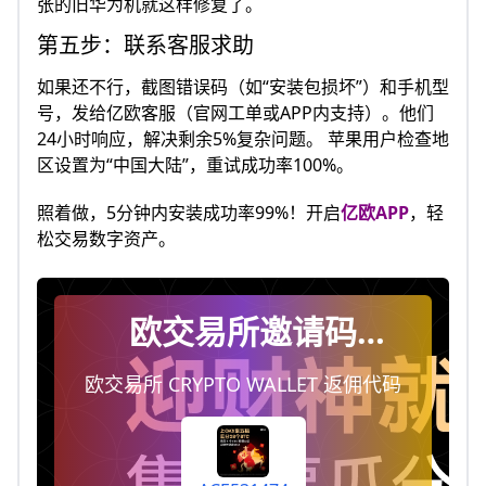
张的旧华为机就这样修复了。
第五步：联系客服求助
如果还不行，截图错误码（如“安装包损坏”）和手机型
号，发给亿欧客服（官网工单或APP内支持）。他们
24小时响应，解决剩余5%复杂问题。 苹果用户检查地
区设置为“中国大陆”，重试成功率100%。
照着做，5分钟内安装成功率99%！开启
亿欧APP
，轻
松交易数字资产。
欧交易所邀请码
ACE531474，注册时填
欧交易所 CRYPTO WALLET 返佣代码
写即终身享受手续费返
佣20%（每天自动到你