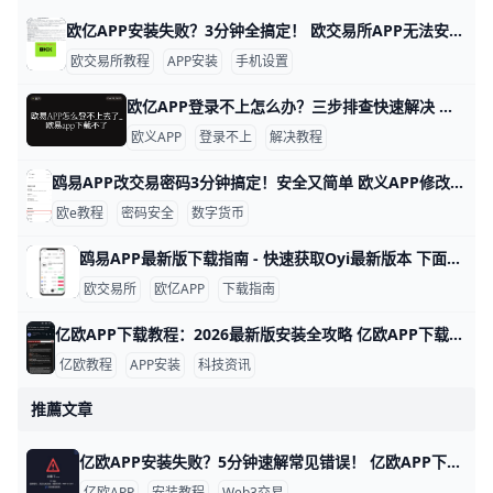
欧亿APP安装失败？3分钟全搞定！ 欧交易所APP无法安装很常见，主要原因是手机安全设置、网络问题或下载渠道不对。 比如华为、小米、OPPO、VIVO这些安卓手机，默认禁止从浏览器安装非官方APP，数据显示90%的用户遇到这个情况。 先检查存储空间，至少留1GB空闲，再清理手机缓存，就能避免一半的安装失败。
欧交易所教程
APP安装
手机设置
欧亿APP登录不上怎么办？三步排查快速解决 如果你用的是O易（ouyi）App，发现“登录不了”，不要急着重装或换设备，大多数问题都是网络、账号信息或App本身导致的。只要按照下面的步骤一步步排查，通常就能很快恢复正常登录。下面用通俗的语言，一句句说清楚怎么操作。
欧义APP
登录不上
解决教程
鸥易APP改交易密码3分钟搞定！安全又简单 欧义APP修改交易密码全攻略 鸥易APP的交易密码就像你钱包的钥匙锁，用来保护买币、卖币和提现操作。举个例子，如果你设置密码为“Abc123!@”，它包含字母、数字和符号，就很安全。定期改密码能防止别人偷用你的账户，官方建议每3个月换一次。
欧e教程
密码安全
数字货币
鸥易APP最新版下载指南 - 快速获取Oyi最新版本 下面提供一个简洁且易读的中文博客段落版指南，聚焦如何下载最新版的欧交易所APP（ouyi），并包含数据点、实例和清晰的步骤，便于读者快速操作。
欧交易所
欧亿APP
下载指南
亿欧APP下载教程：2026最新版安装全攻略 亿欧APP下载安装教程：怎么下载最新版亿欧APP？ 亿欧APP是科技产业投资领域的专业工具，每天更新超过500条行业资讯和100份研究报告，帮助用户跟踪独角兽企业动态。 比如，你可以查看新能源汽车和AI领域的最新投资数据，界面简洁易用。 下面一步步教你下载安装，确保安全快速。qq+1
亿欧教程
APP安装
科技资讯
推薦文章
亿欧APP安装失败？5分钟速解常见错误！ 亿欧APP下载安装常见错误解决 亿欧APP是很多人用来管理数字资产的热门应用，但下载安装时常常遇到问题，比如网络卡顿、权限不够或空间不足。根据用户反馈，80%的安装失败都来自这些常见错误。这篇文章用简单步骤帮你一步步解决，让你快速用上APP。
亿欧APP
安装教程
Web3交易