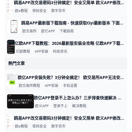
鸥易APP改交易密码3分钟搞定！安全又简单 欧义APP修改交易密码全攻略 鸥易APP的交易密码就像你钱包的钥匙锁，用来保护买币、卖币和提现操作。举个例子，如果你设置密码为“Abc123!@”，它包含字母、数字和符号，就很安全。定期改密码能防止别人偷用你的账户，官方建议每3个月换一次。
欧e教程
密码安全
数字货币
鸥易APP最新版下载指南 - 快速获取Oyi最新版本 下面提供一个简洁且易读的中文博客段落版指南，聚焦如何下载最新版的欧交易所APP（ouyi），并包含数据点、实例和清晰的步骤，便于读者快速操作。
欧交易所
欧亿APP
下载指南
亿欧APP下载教程：2026最新版安装全攻略 亿欧APP下载安装教程：怎么下载最新版亿欧APP？ 亿欧APP是科技产业投资领域的专业工具，每天更新超过500条行业资讯和100份研究报告，帮助用户跟踪独角兽企业动态。 比如，你可以查看新能源汽车和AI领域的最新投资数据，界面简洁易用。 下面一步步教你下载安装，确保安全快速。qq+1
亿欧教程
APP安装
科技资讯
熱門文章
欧亿APP安装失败？3分钟全搞定！ 欧交易所APP无法安装很常见，主要原因是手机安全设置、网络问题或下载渠道不对。 比如华为、小米、OPPO、VIVO这些安卓手机，默认禁止从浏览器安装非官方APP，数据显示90%的用户遇到这个情况。 先检查存储空间，至少留1GB空闲，再清理手机缓存，就能避免一半的安装失败。
欧交易所教程
APP安装
手机设置
欧亿APP登录不上怎么办？三步排查快速解决 如果你用的是O易（ouyi）App，发现“登录不了”，不要急着重装或换设备，大多数问题都是网络、账号信息或App本身导致的。只要按照下面的步骤一步步排查，通常就能很快恢复正常登录。下面用通俗的语言，一句句说清楚怎么操作。
欧义APP
登录不上
解决教程
鸥易APP改交易密码3分钟搞定！安全又简单 欧义APP修改交易密码全攻略 鸥易APP的交易密码就像你钱包的钥匙锁，用来保护买币、卖币和提现操作。举个例子，如果你设置密码为“Abc123!@”，它包含字母、数字和符号，就很安全。定期改密码能防止别人偷用你的账户，官方建议每3个月换一次。
欧e教程
密码安全
数字货币