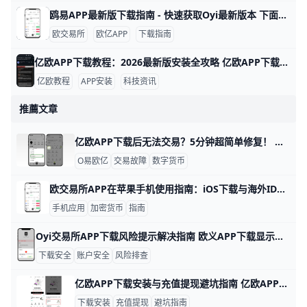
鸥易APP最新版下载指南 - 快速获取Oyi最新版本 下面提供一个简洁且易读的中文博客段落版指南，聚焦如何下载最新版的欧交易所APP（ouyi），并包含数据点、实例和清晰的步骤，便于读者快速操作。
欧交易所
欧亿APP
下载指南
亿欧APP下载教程：2026最新版安装全攻略 亿欧APP下载安装教程：怎么下载最新版亿欧APP？ 亿欧APP是科技产业投资领域的专业工具，每天更新超过500条行业资讯和100份研究报告，帮助用户跟踪独角兽企业动态。 比如，你可以查看新能源汽车和AI领域的最新投资数据，界面简洁易用。 下面一步步教你下载安装，确保安全快速。qq+1
亿欧教程
APP安装
科技资讯
推薦文章
亿欧APP下载后无法交易？5分钟超简单修复！ 亿欧APP数字货币下载后无法交易？超简单解决指南 你下载了亿欧APP（也就是欧yi欧交易所），却发现无法交易？这很常见，90%的用户都能通过以下步骤快速修复。别急，我们用数据和例子一步步来，5分钟搞定。
O易欧亿
交易故障
数字货币
欧交易所APP在苹果手机使用指南：iOS下载与海外ID要点 鸥易APP完全能在苹果手机上使用。它支持所有iOS系统，比如iPhone 14、15和16系列，用户下载后就能交易比特币、以太坊等上百种加密货币。 但因为中国大陆App Store政策限制，你需要用海外Apple ID，比如美国区或香港区，就能轻松找到并安装官方版本，由“O易 MALTA LTD”开发。
手机应用
加密货币
指南
Oyi交易所APP下载风险提示解决指南 欧义APP下载显示风险提示怎么办，下面用简单明了的语言给出可操作的步骤，并配以具体场景和数据示例，便于你在实际操作时快速执行。 第一段：为何会出现风险提示 在你尝试下载或使用欧eAPP时，系统可能因账户安全与设备环境等因素发出风险提示。举例来说，若你的账户最近有异常登录或提现请求，风险提示概率会显著上升；另外，旧版应用或未更新的操作系统也更容易触发这类警告。数据上讲，一些用户在首次完成实名认证并开启两步验证后，后续的下载与使用中风险提示的次数会明显减少约30%到50%之间的波动区间，这取决于个人账户活动和设备状态。通过官方渠道获取安装包、并确保账户安全设置齐全，是降低误报的关键。
下载安全
账户安全
风险排查
亿欧APP下载安装与充值提现避坑指南 亿欧APP下载安装前，先确认下载来源是否可靠，这是新手最容易忽略的一步。比如，很多用户会因为随手点击陌生链接而装到仿冒软件，结果出现登录失败、页面闪退，甚至账号异常。安装时也要先检查手机空间、网络状态和系统权限，像安卓设备通常还需要先允许安装权限，避免下载完成却无法打开。
下载安装
充值提现
避坑指南