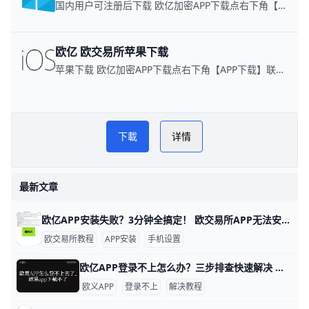
国内用户可注册后下载 欧亿加密APP下载点右下角【APP下载】联系客服 每日更新可用链接
欧亿 欧交易所苹果下载
苹果下载 欧亿加密APP下载点右下角【APP下载】联系客服 每日更新可用链接
欧科泰达币圈网
PLAY NOW
下載
详情
欧易APP下载
最新文章
欧亿APP安装失败？3分钟全搞定！ 欧交易所APP无法安装很常见，主要原因是手机安全设置、网络问题或下载渠道不对。 比如华为、小米、OPPO、VIVO这些安卓手机，默认禁止从浏览器安装非官方APP，数据显示90%的用户遇到这个情况。 先检查存储空间，至少留1GB空闲，再清理手机缓存，就能避免一半的安装失败。
欧交易所教程
APP安装
手机设置
欧亿APP登录不上怎么办？三步排查快速解决 如果你用的是O易（ouyi）App，发现“登录不了”，不要急着重装或换设备，大多数问题都是网络、账号信息或App本身导致的。只要按照下面的步骤一步步排查，通常就能很快恢复正常登录。下面用通俗的语言，一句句说清楚怎么操作。
欧义APP
登录不上
解决教程