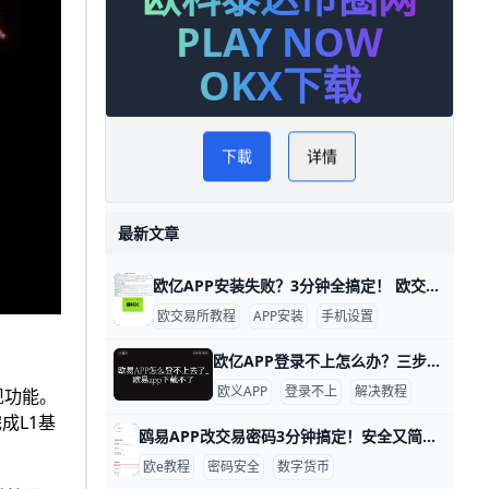
PLAY NOW
OKX下载
下載
详情
最新文章
欧亿APP安装失败？3分钟全搞定！ 欧交易所APP无法安装很常见，主要原因是手机安全设置、网络问题或下载渠道不对。 比如华为、小米、OPPO、VIVO这些安卓手机，默认禁止从浏览器安装非官方APP，数据显示90%的用户遇到这个情况。 先检查存储空间，至少留1GB空闲，再清理手机缓存，就能避免一半的安装失败。
欧交易所教程
APP安装
手机设置
欧亿APP登录不上怎么办？三步排查快速解决 如果你用的是O易（ouyi）App，发现“登录不了”，不要急着重装或换设备，大多数问题都是网络、账号信息或App本身导致的。只要按照下面的步骤一步步排查，通常就能很快恢复正常登录。下面用通俗的语言，一句句说清楚怎么操作。
欧义APP
登录不上
解决教程
现功能。
成L1基
鸥易APP改交易密码3分钟搞定！安全又简单 欧义APP修改交易密码全攻略 鸥易APP的交易密码就像你钱包的钥匙锁，用来保护买币、卖币和提现操作。举个例子，如果你设置密码为“Abc123!@”，它包含字母、数字和符号，就很安全。定期改密码能防止别人偷用你的账户，官方建议每3个月换一次。
欧e教程
密码安全
数字货币