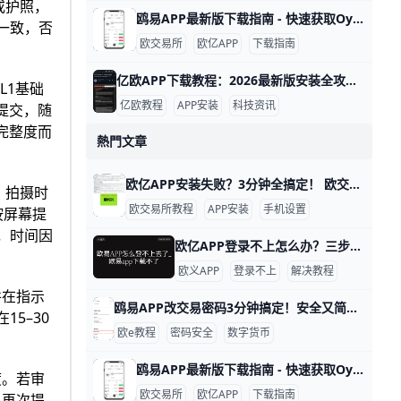
或护照，
鸥易APP最新版下载指南 - 快速获取Oyi最新版本 下面提供一个简洁且易读的中文博客段落版指南，聚焦如何下载最新版的欧交易所APP（ouyi），并包含数据点、实例和清晰的步骤，便于读者快速操作。
一致，否
欧交易所
欧亿APP
下载指南
亿欧APP下载教程：2026最新版安装全攻略 亿欧APP下载安装教程：怎么下载最新版亿欧APP？ 亿欧APP是科技产业投资领域的专业工具，每天更新超过500条行业资讯和100份研究报告，帮助用户跟踪独角兽企业动态。 比如，你可以查看新能源汽车和AI领域的最新投资数据，界面简洁易用。 下面一步步教你下载安装，确保安全快速。qq+1
L1基础
亿欧教程
APP安装
科技资讯
提交，随
完整度而
熱門文章
欧亿APP安装失败？3分钟全搞定！ 欧交易所APP无法安装很常见，主要原因是手机安全设置、网络问题或下载渠道不对。 比如华为、小米、OPPO、VIVO这些安卓手机，默认禁止从浏览器安装非官方APP，数据显示90%的用户遇到这个情况。 先检查存储空间，至少留1GB空闲，再清理手机缓存，就能避免一半的安装失败。
，拍摄时
欧交易所教程
APP安装
手机设置
按屏幕提
，时间因
欧亿APP登录不上怎么办？三步排查快速解决 如果你用的是O易（ouyi）App，发现“登录不了”，不要急着重装或换设备，大多数问题都是网络、账号信息或App本身导致的。只要按照下面的步骤一步步排查，通常就能很快恢复正常登录。下面用通俗的语言，一句句说清楚怎么操作。
欧义APP
登录不上
解决教程
并在指示
鸥易APP改交易密码3分钟搞定！安全又简单 欧义APP修改交易密码全攻略 鸥易APP的交易密码就像你钱包的钥匙锁，用来保护买币、卖币和提现操作。举个例子，如果你设置密码为“Abc123!@”，它包含字母、数字和符号，就很安全。定期改密码能防止别人偷用你的账户，官方建议每3个月换一次。
5–30
欧e教程
密码安全
数字货币
鸥易APP最新版下载指南 - 快速获取Oyi最新版本 下面提供一个简洁且易读的中文博客段落版指南，聚焦如何下载最新版的欧交易所APP（ouyi），并包含数据点、实例和清晰的步骤，便于读者快速操作。
度。若审
欧交易所
欧亿APP
下载指南
。再次提