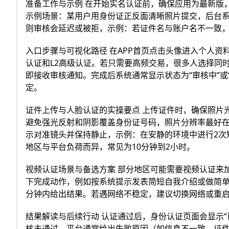
准备工作与示例 在开始实名认证前，确保应用为最新版
示例场景：某用户用身份证正反面清晰照片提交，后台系
则审核会延迟或被拒，示例：若证件名与账户名不一致
入口步骤与可视化路径 在APP首页点击头像进入个人资
认证和L2高级认证。若只需要高频交易，很多人选择同时
即接收审核通知。完成后系统通常显示状态为“审核中”
定。
证件上传与人脸认证的实操要点 上传证件时，确保照片
避免强光反射和阴影覆盖身份证号码，照片分辨率最好在
示对准镜头并保持静止，示例：在安静的环境中进行2次
地区与平台负荷而异，常见为10分钟到2小时。
视频认证场景与备选方案 部分地区可能需要视频认证来
下完成动作，例如按系统提示发表简短自我介绍或做简单头
分钟内给出结果。若遇网络不稳定，建议切换网络或重
结果解读与后续行动 认证通过后，身份认证页面会显示
核未通过，平台通常给出失败原因（如信息不一致、证