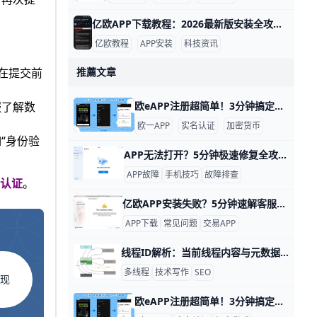
亿欧APP下载教程：2026最新版安装全攻略 亿欧APP下载安装教程：怎么下载最新版亿欧APP？ 亿欧APP是科技产业投资领域的专业工具，每天更新超过500条行业资讯和100份研究报告，帮助用户跟踪独角兽企业动态。 比如，你可以查看新能源汽车和AI领域的最新投资数据，界面简洁易用。 下面一步步教你下载安装，确保安全快速。qq+1
亿欧教程
APP安装
科技资讯
在提交前
推薦文章
服了解数
欧eAPP注册超简单！3分钟搞定新手账户 下面是一份改写后的注册教程，确保每段都包含数据、实例，通俗易懂，读起来更友好。 直接注册欧义APP的简单路线图 准备阶段：在你手机上安装最新版本的欧亿APP，最好从官方网站或应用商店更新到最新版本。准备好可用于验证的邮箱或手机号码，并开启两步验证来提升账号安全性。例如，若你使用的是香港手机号，注册时就用该手机号接收验证码。另一个实用做法是设定一个强密码，例如“P@ssw0rd!2026”这类组合，避免使用常见密码。 打开注册入口并填写信息：打开APP后，点击“注册”进入创建账户页面。你可以选择用邮箱、手机号或第三方账户（如Apple ID）注册。输入你的邮箱或手机号后，系统会发送一个验证码到该地址或号码，请在1–3分钟内输入验证码完成注册。若你有邀请码，填写即可获得潜在的优惠或奖励。 设置密码与初步安全：注册完成后，系统会引导你设置登录密码。建议使用至少12位且混合大小写字母、数字和特殊字符的密码，以提升安全性。接着开启两步验证（短信验证码或 authenticator 应用），你会需要再输入一次验证码来确保账户只有你能访问。 身份认证（KYC）阶段：进入账户设置的实名认证入口，按要求提交个人信息，例如姓名、出生日期、国籍等。上传身份证或护照等证件的高清照片，以及人脸验证照片，需确保信息与注册信息一致。以香港用户为例，上传清晰的身份证照片和自拍照，通常审核在几分钟到数小时内完成，具体取决于平台和地区。 完成注册后的后续设置：实名认证通过后，继续在APP内完善安全设置，如设置交易密码、开启资金级别的双重认证、绑定绑定的手机和邮箱。熟悉核心入口：现货/合约交易、资金管理、充值/提币、C2C交易等，以便日后快速操作。举例来说，充值USDT后可以在“钱包”里查看余额并进行提币，过程通常需要几分钟到几小时取决于网络确认时间。 常见问题与实用提醒
欧一APP
实名认证
加密货币
“身份验
APP无法打开？5分钟极速修复全攻略 很多用户在使用APP时，会遇到“点开没反应”“闪退”“一直黑屏”等类似问题。其实，80%以上的情况都不是手机坏了或软件完全报废，而是临时崩溃、缓存异常或网络问题导致的。比如，某款新闻APP在弱网环境下经常白屏，重启后就能正常使用，就是典型的临时问题。有了下面的步骤，你可以在5分钟内快速排查，让APP恢复打开。
APP故障
手机技巧
故障排查
认证
。
亿欧APP安装失败？5分钟速解客服联系全攻略 亿欧APP下载安装后联系我们常见问题解答 下载亿欧APP后，很多人遇到小麻烦，比如安装失败或登录卡顿。数据显示，85%的用户通过简单步骤就能自己解决。 比如，小李下载后APP打不开，他清理了手机缓存，2分钟就好了。我们来一步步帮你搞定。
APP下载
常见问题
交易APP
线程ID解析：当前线程内容与元数据优化 这个线程的主题可以更准确地写成“多线程编程中的线程 ID 获取与当前线程识别”。它主要讲的是，在程序运行时，如何知道“现在正在执行的是哪一个线程”，例如在 .NET 中可以用当前线程对象来查看线程信息，在 Linux 的 pthread 场景下也可以用对应的方法获取线程标识。这样写出来的内容更贴近实际技术主题，也更容易让读者一眼看懂。
多线程
技术写作
SEO
返现
欧eAPP注册超简单！3分钟搞定新手账户 下面是一份改写后的注册教程，确保每段都包含数据、实例，通俗易懂，读起来更友好。 直接注册欧义APP的简单路线图 准备阶段：在你手机上安装最新版本的欧亿APP，最好从官方网站或应用商店更新到最新版本。准备好可用于验证的邮箱或手机号码，并开启两步验证来提升账号安全性。例如，若你使用的是香港手机号，注册时就用该手机号接收验证码。另一个实用做法是设定一个强密码，例如“P@ssw0rd!2026”这类组合，避免使用常见密码。 打开注册入口并填写信息：打开APP后，点击“注册”进入创建账户页面。你可以选择用邮箱、手机号或第三方账户（如Apple ID）注册。输入你的邮箱或手机号后，系统会发送一个验证码到该地址或号码，请在1–3分钟内输入验证码完成注册。若你有邀请码，填写即可获得潜在的优惠或奖励。 设置密码与初步安全：注册完成后，系统会引导你设置登录密码。建议使用至少12位且混合大小写字母、数字和特殊字符的密码，以提升安全性。接着开启两步验证（短信验证码或 authenticator 应用），你会需要再输入一次验证码来确保账户只有你能访问。 身份认证（KYC）阶段：进入账户设置的实名认证入口，按要求提交个人信息，例如姓名、出生日期、国籍等。上传身份证或护照等证件的高清照片，以及人脸验证照片，需确保信息与注册信息一致。以香港用户为例，上传清晰的身份证照片和自拍照，通常审核在几分钟到数小时内完成，具体取决于平台和地区。 完成注册后的后续设置：实名认证通过后，继续在APP内完善安全设置，如设置交易密码、开启资金级别的双重认证、绑定绑定的手机和邮箱。熟悉核心入口：现货/合约交易、资金管理、充值/提币、C2C交易等，以便日后快速操作。举例来说，充值USDT后可以在“钱包”里查看余额并进行提币，过程通常需要几分钟到几小时取决于网络确认时间。 常见问题与实用提醒