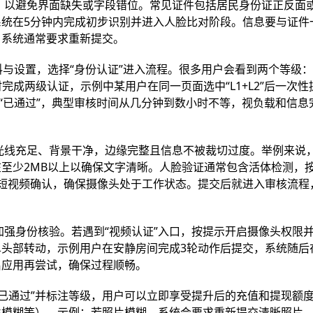
，以避免界面缺失或字段错位。常见证件包括居民身份证正反面
统在5分钟内完成初步识别并进入人脸比对阶段。信息要与证件
，系统通常要求重新提交。
料与设置，选择“身份认证”进入流程。很多用户会看到两个等级：
完成两级认证，示例中某用户在同一页面选中“L1+L2”后一次性
或“已通过”，典型审核时间从几分钟到数小时不等，视负载和信息
光线充足、背景干净，边缘完整且信息不被裁切过度。举例来说
至少2MB以上以确保文字清晰。人脸验证通常包含活体检测，
短视频确认，确保摄像头处于工作状态。提交后就进入审核流程
加强身份核验。若遇到“视频认证”入口，按提示开启摄像头权限
部转动，示例用户在安静房间完成3轮动作后提交，系统随后在1
启应用再尝试，确保过程顺畅。
“已通过”并标注等级，用户可以立即享受提升后的充值和提现额
件模糊等），示例：若照片模糊，系统会要求重新提交清晰照片