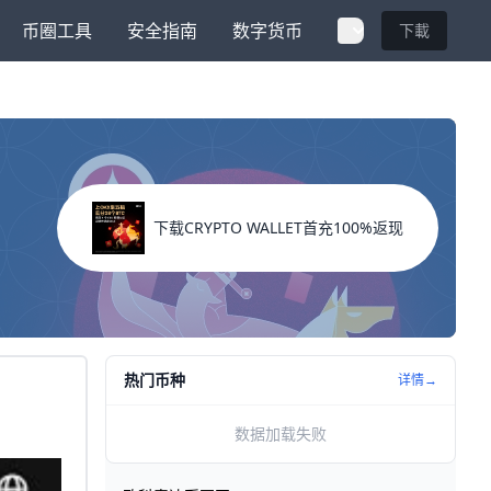
币圈工具
安全指南
数字货币
下載
下载CRYPTO WALLET首充100%返现
热门币种
详情→
数据加载失败