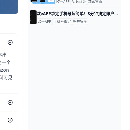
欧一APP
实名认证
加密货币
欧eAPP绑定手机号超简单！3分钟搞定账户安全 欧eAPP绑定手机号全攻略：新手也能轻松上手 欧yiAPP绑定手机号是保护账户的第一道防线，能接收短信验证码，防止别人偷用你的账户。举个例子，如果你登录时有人试着闯入，短信码就能挡住他们。根据Oyi交易所官方指南，这个操作只需1-2分钟，成功率高达99%。绑定后，你还能用手机号快速提现，比如每天最高提币限额可达10万USDT。
欧一APP
手机号绑定
账户安全
序串
生一个
zon
资料可见